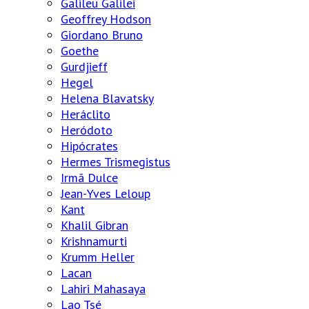
Galileu Galilei
Geoffrey Hodson
Giordano Bruno
Goethe
Gurdjieff
Hegel
Helena Blavatsky
Heráclito
Heródoto
Hipócrates
Hermes Trismegistus
Irmã Dulce
Jean-Yves Leloup
Kant
Khalil Gibran
Krishnamurti
Krumm Heller
Lacan
Lahiri Mahasaya
Lao Tsé