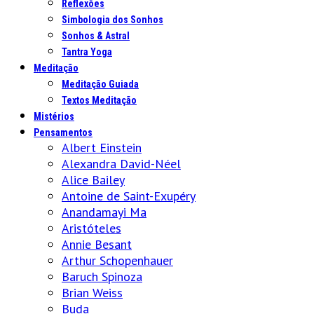
Reflexões
Simbologia dos Sonhos
Sonhos & Astral
Tantra Yoga
Meditação
Meditação Guiada
Textos Meditação
Mistérios
Pensamentos
Albert Einstein
Alexandra David-Néel
Alice Bailey
Antoine de Saint-Exupéry
Anandamayi Ma
Aristóteles
Annie Besant
Arthur Schopenhauer
Baruch Spinoza
Brian Weiss
Buda