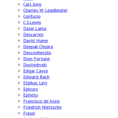
Carl Jung
Charles W. Leadbeater
Confúcio
C.S.Lewis
Dalai Lama
Descartes
David Hume
Deepak Chopra
Desconhecido
Dion Fortune
Dostoiévski
Edgar Cayce
Edward Bach
Eliphas Levi
Epicuro
Epiteto
Francisco de Assis
Friedrich Nietzsche
Freud