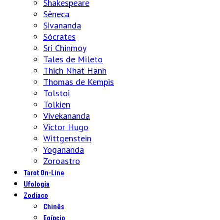
Shakespeare
Sêneca
Sivananda
Sócrates
Sri Chinmoy
Tales de Mileto
Thich Nhat Hanh
Thomas de Kempis
Tolstoi
Tolkien
Vivekananda
Victor Hugo
Wittgenstein
Yogananda
Zoroastro
Tarot On-Line
Ufologia
Zodíaco
Chinês
Egípcio