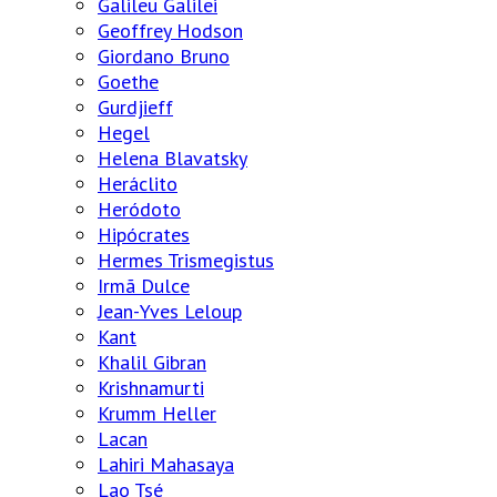
Galileu Galilei
Geoffrey Hodson
Giordano Bruno
Goethe
Gurdjieff
Hegel
Helena Blavatsky
Heráclito
Heródoto
Hipócrates
Hermes Trismegistus
Irmã Dulce
Jean-Yves Leloup
Kant
Khalil Gibran
Krishnamurti
Krumm Heller
Lacan
Lahiri Mahasaya
Lao Tsé