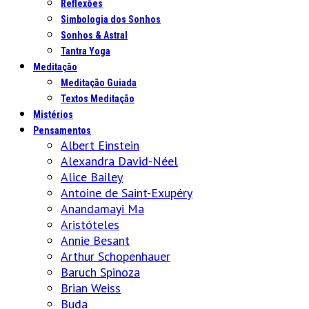
Reflexões
Simbologia dos Sonhos
Sonhos & Astral
Tantra Yoga
Meditação
Meditação Guiada
Textos Meditação
Mistérios
Pensamentos
Albert Einstein
Alexandra David-Néel
Alice Bailey
Antoine de Saint-Exupéry
Anandamayi Ma
Aristóteles
Annie Besant
Arthur Schopenhauer
Baruch Spinoza
Brian Weiss
Buda