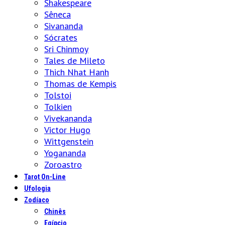
Shakespeare
Sêneca
Sivananda
Sócrates
Sri Chinmoy
Tales de Mileto
Thich Nhat Hanh
Thomas de Kempis
Tolstoi
Tolkien
Vivekananda
Victor Hugo
Wittgenstein
Yogananda
Zoroastro
Tarot On-Line
Ufologia
Zodíaco
Chinês
Egípcio