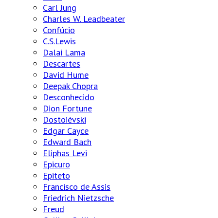
Carl Jung
Charles W. Leadbeater
Confúcio
C.S.Lewis
Dalai Lama
Descartes
David Hume
Deepak Chopra
Desconhecido
Dion Fortune
Dostoiévski
Edgar Cayce
Edward Bach
Eliphas Levi
Epicuro
Epiteto
Francisco de Assis
Friedrich Nietzsche
Freud