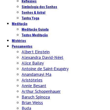
Reflexões
Simbologia dos Sonhos
Sonhos & Astral
Tantra Yoga
Meditação
Meditação Guiada
Textos Meditação
Mistérios
Pensamentos
Albert Einstein
Alexandra David-Néel
Alice Bailey
Antoine de Saint-Exupéry
Anandamayi Ma
Aristóteles
Annie Besant
Arthur Schopenhauer
Baruch Spinoza
Brian Weiss
Buda