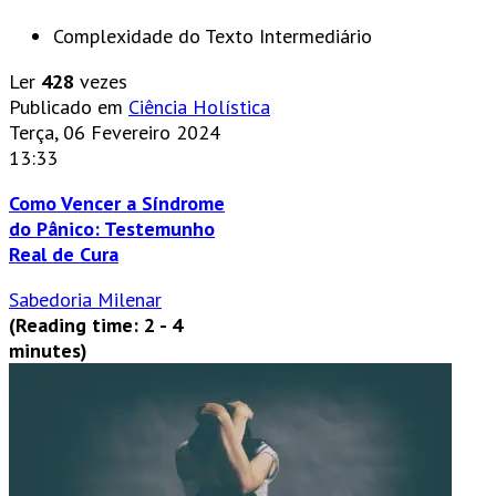
Complexidade do Texto
Intermediário
Ler
428
vezes
Publicado em
Ciência Holística
Terça, 06 Fevereiro 2024
13:33
Como Vencer a Síndrome
do Pânico: Testemunho
Real de Cura
Sabedoria Milenar
(Reading time: 2 - 4
minutes)