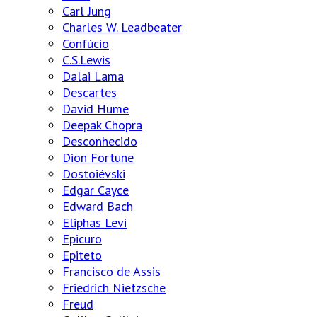
Carl Jung
Charles W. Leadbeater
Confúcio
C.S.Lewis
Dalai Lama
Descartes
David Hume
Deepak Chopra
Desconhecido
Dion Fortune
Dostoiévski
Edgar Cayce
Edward Bach
Eliphas Levi
Epicuro
Epiteto
Francisco de Assis
Friedrich Nietzsche
Freud