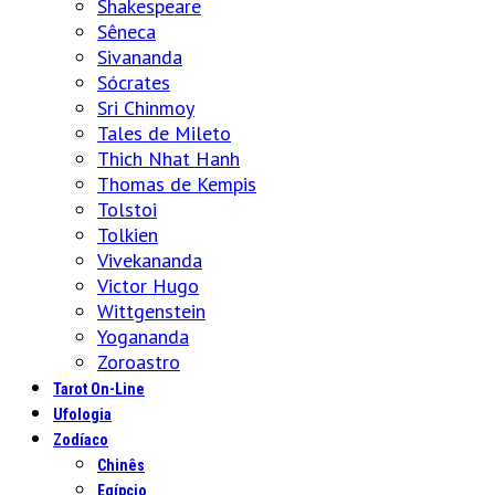
Shakespeare
Sêneca
Sivananda
Sócrates
Sri Chinmoy
Tales de Mileto
Thich Nhat Hanh
Thomas de Kempis
Tolstoi
Tolkien
Vivekananda
Victor Hugo
Wittgenstein
Yogananda
Zoroastro
Tarot On-Line
Ufologia
Zodíaco
Chinês
Egípcio