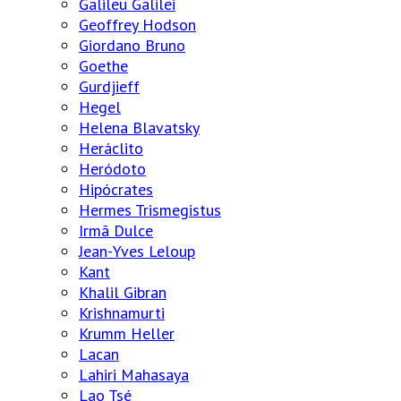
Galileu Galilei
Geoffrey Hodson
Giordano Bruno
Goethe
Gurdjieff
Hegel
Helena Blavatsky
Heráclito
Heródoto
Hipócrates
Hermes Trismegistus
Irmã Dulce
Jean-Yves Leloup
Kant
Khalil Gibran
Krishnamurti
Krumm Heller
Lacan
Lahiri Mahasaya
Lao Tsé