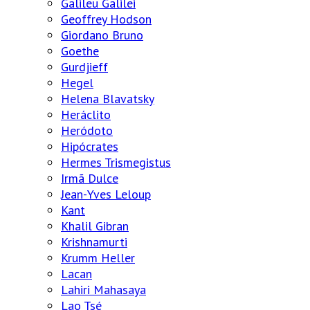
Galileu Galilei
Geoffrey Hodson
Giordano Bruno
Goethe
Gurdjieff
Hegel
Helena Blavatsky
Heráclito
Heródoto
Hipócrates
Hermes Trismegistus
Irmã Dulce
Jean-Yves Leloup
Kant
Khalil Gibran
Krishnamurti
Krumm Heller
Lacan
Lahiri Mahasaya
Lao Tsé