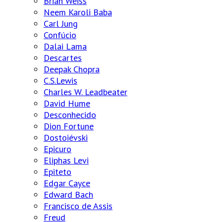
Brian Weiss
Neem Karoli Baba
Carl Jung
Confúcio
Dalai Lama
Descartes
Deepak Chopra
C.S.Lewis
Charles W. Leadbeater
David Hume
Desconhecido
Dion Fortune
Dostoiévski
Epicuro
Eliphas Levi
Epiteto
Edgar Cayce
Edward Bach
Francisco de Assis
Freud