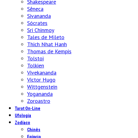
Shakespeare
Sêneca
Sivananda
Sócrates
Sri Chinmoy
Tales de Mileto
Thich Nhat Hanh
Thomas de Kempis
Tolstoi
Tolkien
Vivekananda
Victor Hugo
Wittgenstein
Yogananda
Zoroastro
Tarot On-Line
Ufologia
Zodíaco
Chinês
Egípcio