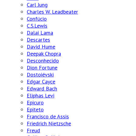
Carl Jung
Charles W. Leadbeater
Confúcio
C.S.Lewis
Dalai Lama
Descartes
David Hume
Deepak Chopra
Desconhecido
Dion Fortune
Dostoiévski
Edgar Cayce
Edward Bach
Eliphas Levi
Epicuro
Epiteto
Francisco de Assis
Friedrich Nietzsche
Freud