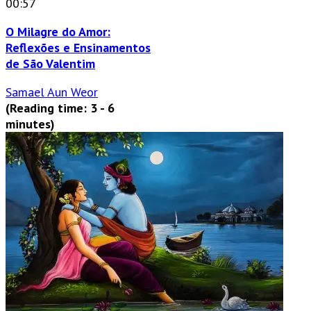
00:57
O Milagre do Amor:
Reflexões e Ensinamentos
de São Valentim
Samael Aun Weor
(Reading time: 3 - 6
minutes)