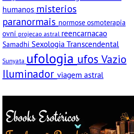
misterios
humanos
paranormais
normose
osmoterapia
reencarnacao
ovni
projecao astral
Sexologia Transcendental
Samadhi
ufologia
ufos
Vazio
Sunyata
Iluminador
viagem astral