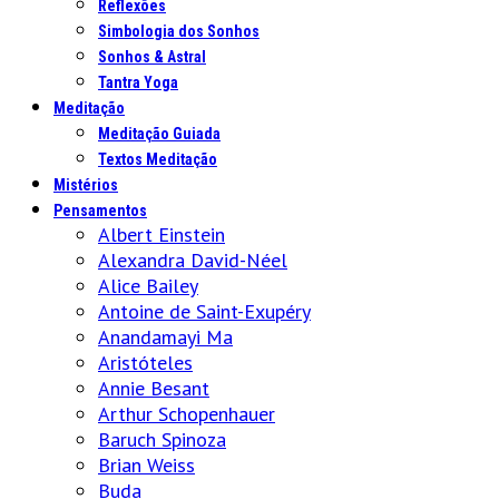
Reflexões
Simbologia dos Sonhos
Sonhos & Astral
Tantra Yoga
Meditação
Meditação Guiada
Textos Meditação
Mistérios
Pensamentos
Albert Einstein
Alexandra David-Néel
Alice Bailey
Antoine de Saint-Exupéry
Anandamayi Ma
Aristóteles
Annie Besant
Arthur Schopenhauer
Baruch Spinoza
Brian Weiss
Buda