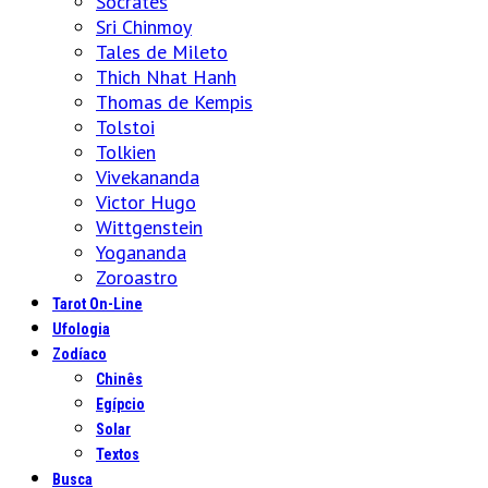
Sócrates
Sri Chinmoy
Tales de Mileto
Thich Nhat Hanh
Thomas de Kempis
Tolstoi
Tolkien
Vivekananda
Victor Hugo
Wittgenstein
Yogananda
Zoroastro
Tarot On-Line
Ufologia
Zodíaco
Chinês
Egípcio
Solar
Textos
Busca