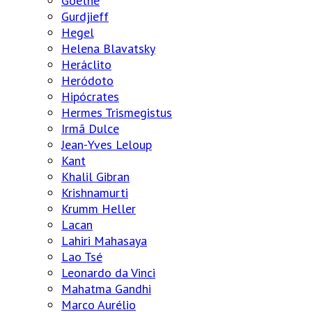
Goethe
Gurdjieff
Hegel
Helena Blavatsky
Heráclito
Heródoto
Hipócrates
Hermes Trismegistus
Irmã Dulce
Jean-Yves Leloup
Kant
Khalil Gibran
Krishnamurti
Krumm Heller
Lacan
Lahiri Mahasaya
Lao Tsé
Leonardo da Vinci
Mahatma Gandhi
Marco Aurélio