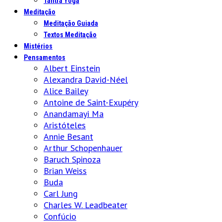
Tantra Yoga
Meditação
Meditação Guiada
Textos Meditação
Mistérios
Pensamentos
Albert Einstein
Alexandra David-Néel
Alice Bailey
Antoine de Saint-Exupéry
Anandamayi Ma
Aristóteles
Annie Besant
Arthur Schopenhauer
Baruch Spinoza
Brian Weiss
Buda
Carl Jung
Charles W. Leadbeater
Confúcio