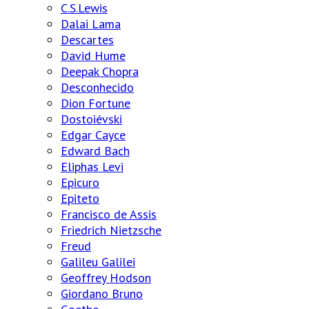
C.S.Lewis
Dalai Lama
Descartes
David Hume
Deepak Chopra
Desconhecido
Dion Fortune
Dostoiévski
Edgar Cayce
Edward Bach
Eliphas Levi
Epicuro
Epiteto
Francisco de Assis
Friedrich Nietzsche
Freud
Galileu Galilei
Geoffrey Hodson
Giordano Bruno