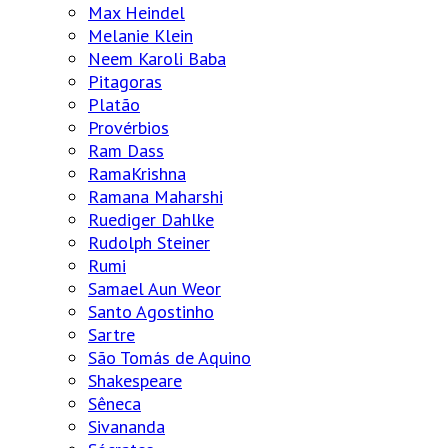
Max Heindel
Melanie Klein
Neem Karoli Baba
Pitagoras
Platão
Provérbios
Ram Dass
RamaKrishna
Ramana Maharshi
Ruediger Dahlke
Rudolph Steiner
Rumi
Samael Aun Weor
Santo Agostinho
Sartre
São Tomás de Aquino
Shakespeare
Sêneca
Sivananda