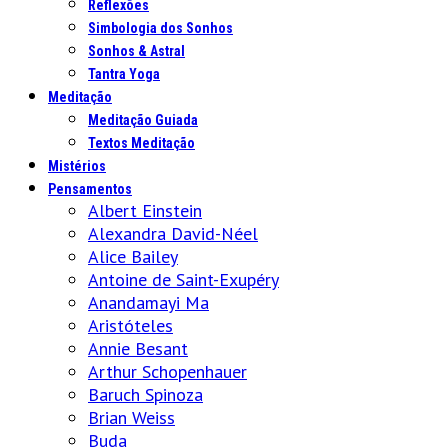
Reflexões
Simbologia dos Sonhos
Sonhos & Astral
Tantra Yoga
Meditação
Meditação Guiada
Textos Meditação
Mistérios
Pensamentos
Albert Einstein
Alexandra David-Néel
Alice Bailey
Antoine de Saint-Exupéry
Anandamayi Ma
Aristóteles
Annie Besant
Arthur Schopenhauer
Baruch Spinoza
Brian Weiss
Buda