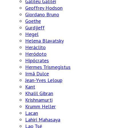
Galileu Galilei
Geoffrey Hodson
Giordano Bruno
Goethe
Gurdjieff
Hegel
Helena Blavatsky
Heráclito
Heródoto
Hipócrates
Hermes Trismegistus
Irmã Dulce
Jean-Yves Leloup
Kant
Khalil Gibran
Krishnamurti
Krumm Heller
Lacan
Lahiri Mahasaya
Lao Tsé