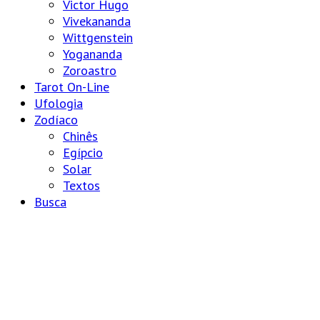
Victor Hugo
Vivekananda
Wittgenstein
Yogananda
Zoroastro
Tarot On-Line
Ufologia
Zodíaco
Chinês
Egípcio
Solar
Textos
Busca