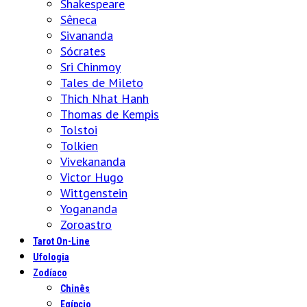
Shakespeare
Sêneca
Sivananda
Sócrates
Sri Chinmoy
Tales de Mileto
Thich Nhat Hanh
Thomas de Kempis
Tolstoi
Tolkien
Vivekananda
Victor Hugo
Wittgenstein
Yogananda
Zoroastro
Tarot On-Line
Ufologia
Zodíaco
Chinês
Egípcio