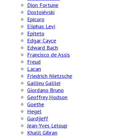
Dion Fortune
Dostoiévski
Epicuro
Eliphas Levi
Epiteto
Edgar Cayce
Edward Bach
Francisco de Assis
Freud
Lacan
Friedrich Nietzsche
Galileu Galilei
Giordano Bruno
Geoffrey Hodson
Goethe
Hegel
Gurdjieff
Jean-Yves Leloup
Khalil Gibran