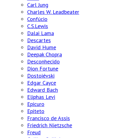
Carl Jung
Charles W. Leadbeater
Confúcio
C.S.Lewis
Dalai Lama
Descartes
David Hume
Deepak Chopra
Desconhecido
Dion Fortune
Dostoiévski
Edgar Cayce
Edward Bach
Eliphas Levi
Epicuro
Epiteto
Francisco de Assis
Friedrich Nietzsche
Freud