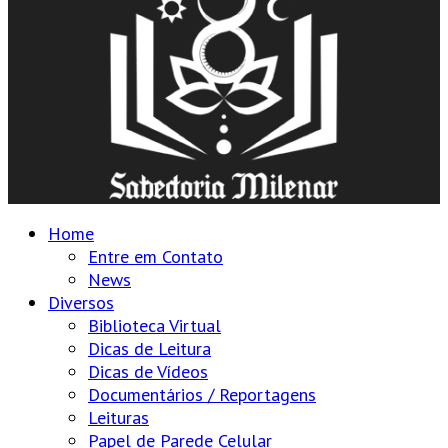
Home
Entre em Contato
News
Diversos
Biblioteca Virtual
Dicas de Leitura
Dicas de Vídeos
Documentários / Reportagens
Leituras
Papel de Parede Celular