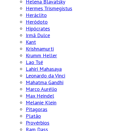
Helena Blavatsky
Hermes Trismegistus
Heráclito
Heródoto
Hipócrates
Irmã Dulce
Kant
Krishnamurti
Krumm Heller
Lao Tsé
Lahiri Mahasaya
Leonardo da Vinci
Mahatma Gandhi
Marco Aurélio
Max Heindel
Melanie Klein
Pitagoras
Platão
Provérbios
Ram Dass