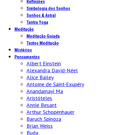
Reflexões
Simbologia dos Sonhos
Sonhos & Astral
Tantra Yoga
Meditação
Meditação Guiada
Textos Meditação
Mistérios
Pensamentos
Albert Einstein
Alexandra David-Néel
Alice Bailey
Antoine de Saint-Exupéry
Anandamayi Ma
Aristóteles
Annie Besant
Arthur Schopenhauer
Baruch Spinoza
Brian Weiss
Buda