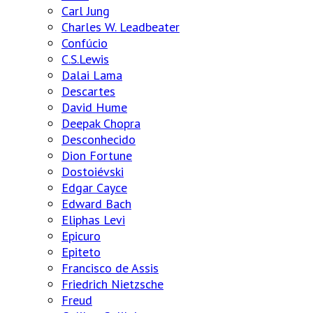
Carl Jung
Charles W. Leadbeater
Confúcio
C.S.Lewis
Dalai Lama
Descartes
David Hume
Deepak Chopra
Desconhecido
Dion Fortune
Dostoiévski
Edgar Cayce
Edward Bach
Eliphas Levi
Epicuro
Epiteto
Francisco de Assis
Friedrich Nietzsche
Freud