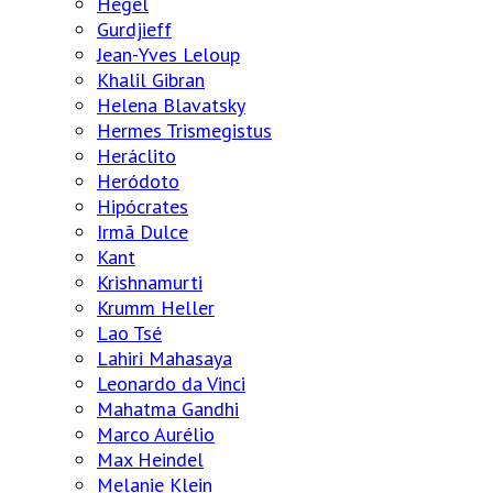
Hegel
Gurdjieff
Jean-Yves Leloup
Khalil Gibran
Helena Blavatsky
Hermes Trismegistus
Heráclito
Heródoto
Hipócrates
Irmã Dulce
Kant
Krishnamurti
Krumm Heller
Lao Tsé
Lahiri Mahasaya
Leonardo da Vinci
Mahatma Gandhi
Marco Aurélio
Max Heindel
Melanie Klein