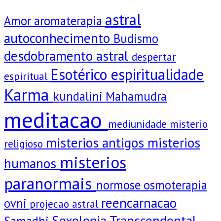
astral
Amor
aromaterapia
autoconhecimento
Budismo
desdobramento astral
despertar
Esotérico
espiritualidade
espiritual
Karma
kundalini
Mahamudra
meditacao
mediunidade
misterio
misterios antigos
misterios
religioso
misterios
humanos
paranormais
normose
osmoterapia
reencarnacao
ovni
projecao astral
Sexologia Transcendental
Samadhi