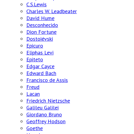
C.S.Lewis
Charles W. Leadbeater
David Hume
Desconhecido
Dion Fortune
Dostoiévski
Epicuro
Eliphas Levi
Epiteto
Edgar Cayce
Edward Bach
Francisco de Assis
Freud
Lacan
Friedrich Nietzsche
Galileu Galilei
Giordano Bruno
Geoffrey Hodson
Goethe