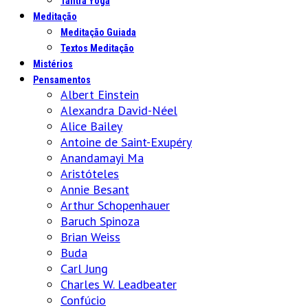
Tantra Yoga
Meditação
Meditação Guiada
Textos Meditação
Mistérios
Pensamentos
Albert Einstein
Alexandra David-Néel
Alice Bailey
Antoine de Saint-Exupéry
Anandamayi Ma
Aristóteles
Annie Besant
Arthur Schopenhauer
Baruch Spinoza
Brian Weiss
Buda
Carl Jung
Charles W. Leadbeater
Confúcio