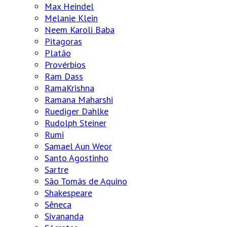
Max Heindel
Melanie Klein
Neem Karoli Baba
Pitagoras
Platão
Provérbios
Ram Dass
RamaKrishna
Ramana Maharshi
Ruediger Dahlke
Rudolph Steiner
Rumi
Samael Aun Weor
Santo Agostinho
Sartre
São Tomás de Aquino
Shakespeare
Sêneca
Sivananda