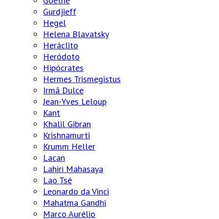
Goethe
Gurdjieff
Hegel
Helena Blavatsky
Heráclito
Heródoto
Hipócrates
Hermes Trismegistus
Irmã Dulce
Jean-Yves Leloup
Kant
Khalil Gibran
Krishnamurti
Krumm Heller
Lacan
Lahiri Mahasaya
Lao Tsé
Leonardo da Vinci
Mahatma Gandhi
Marco Aurélio