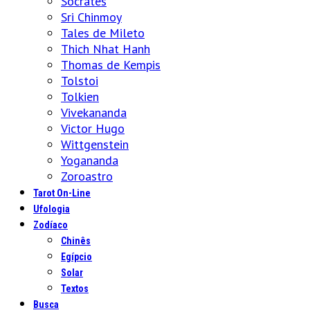
Sócrates
Sri Chinmoy
Tales de Mileto
Thich Nhat Hanh
Thomas de Kempis
Tolstoi
Tolkien
Vivekananda
Victor Hugo
Wittgenstein
Yogananda
Zoroastro
Tarot On-Line
Ufologia
Zodíaco
Chinês
Egípcio
Solar
Textos
Busca