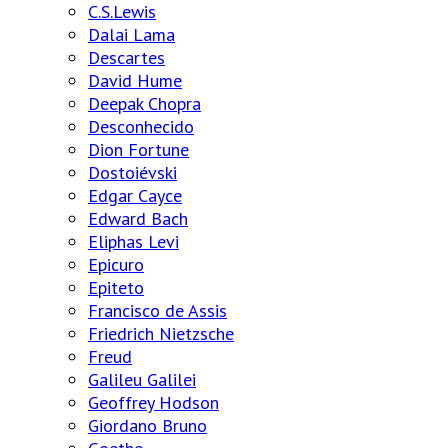
C.S.Lewis
Dalai Lama
Descartes
David Hume
Deepak Chopra
Desconhecido
Dion Fortune
Dostoiévski
Edgar Cayce
Edward Bach
Eliphas Levi
Epicuro
Epiteto
Francisco de Assis
Friedrich Nietzsche
Freud
Galileu Galilei
Geoffrey Hodson
Giordano Bruno