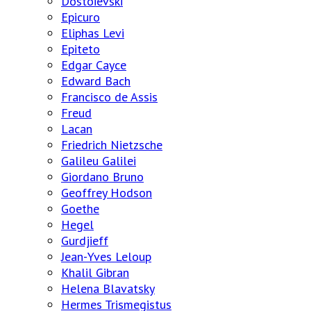
Dostoiévski
Epicuro
Eliphas Levi
Epiteto
Edgar Cayce
Edward Bach
Francisco de Assis
Freud
Lacan
Friedrich Nietzsche
Galileu Galilei
Giordano Bruno
Geoffrey Hodson
Goethe
Hegel
Gurdjieff
Jean-Yves Leloup
Khalil Gibran
Helena Blavatsky
Hermes Trismegistus