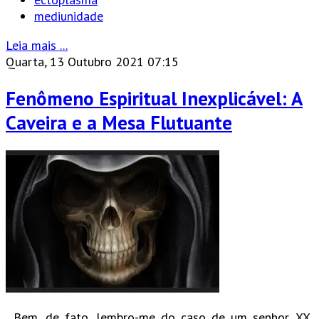
mediunidade
Leia mais ...
Quarta, 13 Outubro 2021 07:15
Fenômeno Espiritual Inexplicável: A
Caveira e a Mesa Flutuante
...Bem, de fato, lembro-me do caso de um senhor, XX,