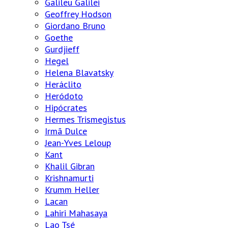
Galileu Galilei
Geoffrey Hodson
Giordano Bruno
Goethe
Gurdjieff
Hegel
Helena Blavatsky
Heráclito
Heródoto
Hipócrates
Hermes Trismegistus
Irmã Dulce
Jean-Yves Leloup
Kant
Khalil Gibran
Krishnamurti
Krumm Heller
Lacan
Lahiri Mahasaya
Lao Tsé