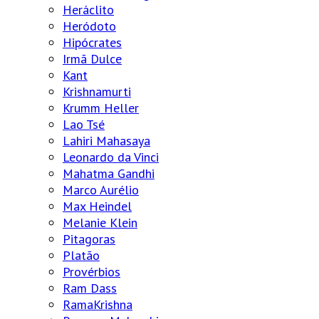
Heráclito
Heródoto
Hipócrates
Irmã Dulce
Kant
Krishnamurti
Krumm Heller
Lao Tsé
Lahiri Mahasaya
Leonardo da Vinci
Mahatma Gandhi
Marco Aurélio
Max Heindel
Melanie Klein
Pitagoras
Platão
Provérbios
Ram Dass
RamaKrishna