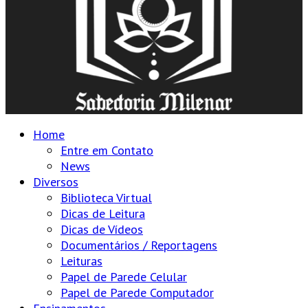
Home
Entre em Contato
News
Diversos
Biblioteca Virtual
Dicas de Leitura
Dicas de Vídeos
Documentários / Reportagens
Leituras
Papel de Parede Celular
Papel de Parede Computador