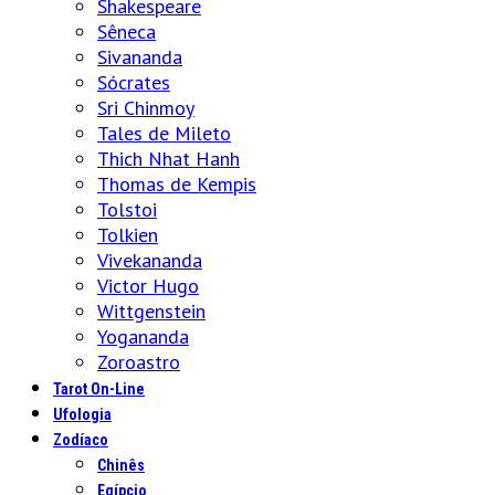
Shakespeare
Sêneca
Sivananda
Sócrates
Sri Chinmoy
Tales de Mileto
Thich Nhat Hanh
Thomas de Kempis
Tolstoi
Tolkien
Vivekananda
Victor Hugo
Wittgenstein
Yogananda
Zoroastro
Tarot On-Line
Ufologia
Zodíaco
Chinês
Egípcio