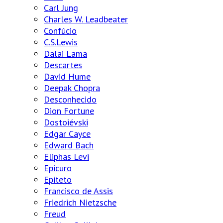
Carl Jung
Charles W. Leadbeater
Confúcio
C.S.Lewis
Dalai Lama
Descartes
David Hume
Deepak Chopra
Desconhecido
Dion Fortune
Dostoiévski
Edgar Cayce
Edward Bach
Eliphas Levi
Epicuro
Epiteto
Francisco de Assis
Friedrich Nietzsche
Freud