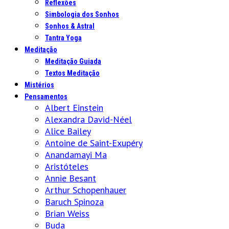
Reflexões
Simbologia dos Sonhos
Sonhos & Astral
Tantra Yoga
Meditação
Meditação Guiada
Textos Meditação
Mistérios
Pensamentos
Albert Einstein
Alexandra David-Néel
Alice Bailey
Antoine de Saint-Exupéry
Anandamayi Ma
Aristóteles
Annie Besant
Arthur Schopenhauer
Baruch Spinoza
Brian Weiss
Buda