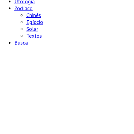
Ufologia
Zodíaco
Chinês
Egípcio
Solar
Textos
Busca