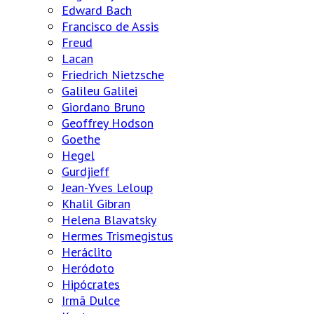
Edward Bach
Francisco de Assis
Freud
Lacan
Friedrich Nietzsche
Galileu Galilei
Giordano Bruno
Geoffrey Hodson
Goethe
Hegel
Gurdjieff
Jean-Yves Leloup
Khalil Gibran
Helena Blavatsky
Hermes Trismegistus
Heráclito
Heródoto
Hipócrates
Irmã Dulce