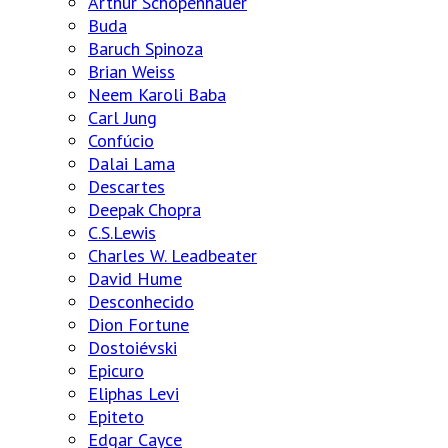
Arthur Schopenhauer
Buda
Baruch Spinoza
Brian Weiss
Neem Karoli Baba
Carl Jung
Confúcio
Dalai Lama
Descartes
Deepak Chopra
C.S.Lewis
Charles W. Leadbeater
David Hume
Desconhecido
Dion Fortune
Dostoiévski
Epicuro
Eliphas Levi
Epiteto
Edgar Cayce