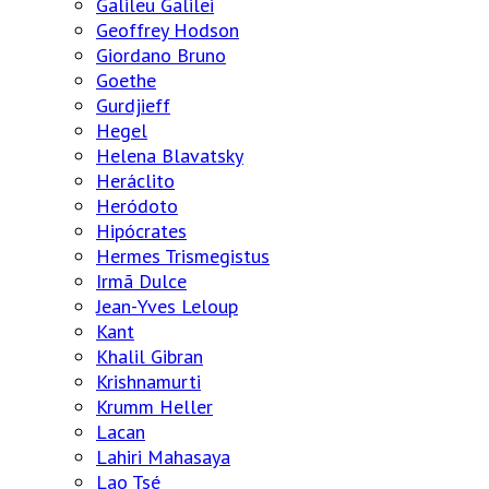
Galileu Galilei
Geoffrey Hodson
Giordano Bruno
Goethe
Gurdjieff
Hegel
Helena Blavatsky
Heráclito
Heródoto
Hipócrates
Hermes Trismegistus
Irmã Dulce
Jean-Yves Leloup
Kant
Khalil Gibran
Krishnamurti
Krumm Heller
Lacan
Lahiri Mahasaya
Lao Tsé