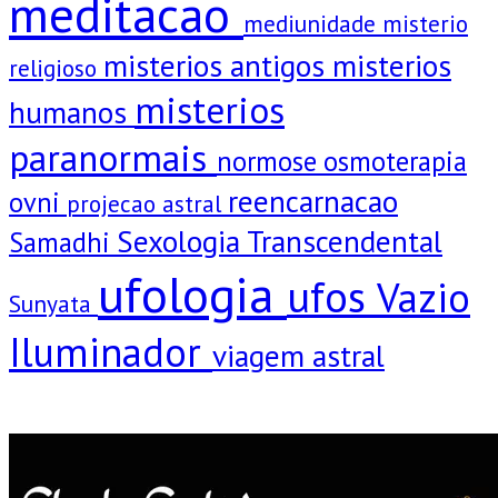
meditacao
mediunidade
misterio
misterios antigos
misterios
religioso
misterios
humanos
paranormais
normose
osmoterapia
reencarnacao
ovni
projecao astral
Sexologia Transcendental
Samadhi
ufologia
ufos
Vazio
Sunyata
Iluminador
viagem astral