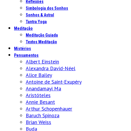
Reflexões
Simbologia dos Sonhos
Sonhos & Astral
Tantra Yoga
Meditação
Meditação Guiada
Textos Meditação
Mistérios
Pensamentos
Albert Einstein
Alexandra David-Néel
Alice Bailey
Antoine de Saint-Exupéry
Anandamayi Ma
Aristóteles
Annie Besant
Arthur Schopenhauer
Baruch Spinoza
Brian Weiss
Buda