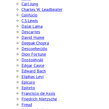
Carl Jung
Charles W. Leadbeater
Confúcio
C.S.Lewis
Dalai Lama
Descartes
David Hume
Deepak Chopra
Desconhecido
Dion Fortune
Dostoiévski
Edgar Cayce
Edward Bach
Eliphas Levi
Epicuro
Epiteto
Francisco de Assis
Friedrich Nietzsche
Freud