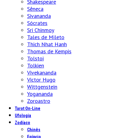
Shakespeare
Sêneca
Sivananda
Sócrates
Sri Chinmoy
Tales de Mileto
Thich Nhat Hanh
Thomas de Kempis
Tolstoi
Tolkien
Vivekananda
Victor Hugo
Wittgenstein
Yogananda
Zoroastro
Tarot On-Line
Ufologia
Zodíaco
Chinês
Egípcio