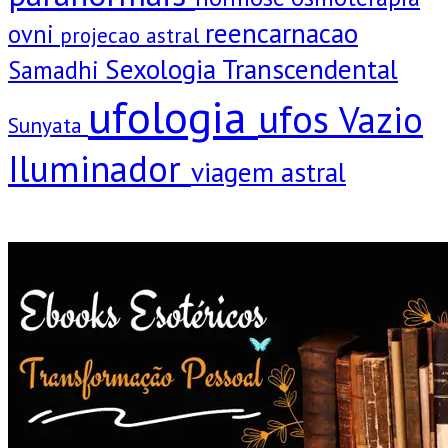
reencarnacao
ovni
projecao astral
Sexologia Transcendental
Samadhi
ufologia
ufos
Vazio
Sunyata
Iluminador
viagem astral