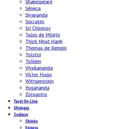
Shakespeare
Sêneca
Sivananda
Sócrates
Sri Chinmoy
Tales de Mileto
Thich Nhat Hanh
Thomas de Kempis
Tolstoi
Tolkien
Vivekananda
Victor Hugo
Wittgenstein
Yogananda
Zoroastro
Tarot On-Line
Ufologia
Zodíaco
Chinês
Egípcio