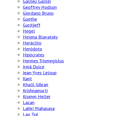
Galileu Galilei
Geoffrey Hodson
Giordano Bruno
Goethe
Gurdjieff
Hegel
Helena Blavatsky
Heráclito
Heródoto
Hipócrates
Hermes Trismegistus
Irmã Dulce
Jean-Yves Leloup
Kant
Khalil Gibran
Krishnamurti
Krumm Heller
Lacan
Lahiri Mahasaya
Lao Tsé