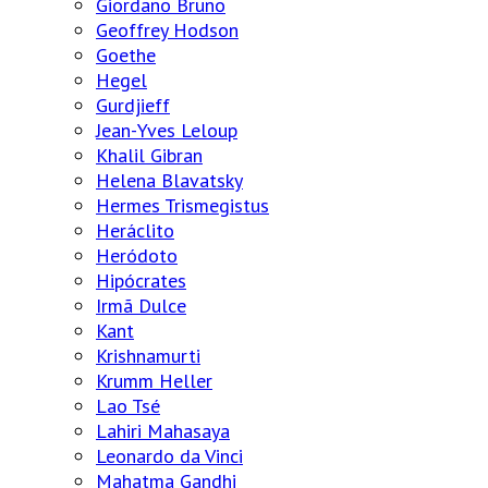
Giordano Bruno
Geoffrey Hodson
Goethe
Hegel
Gurdjieff
Jean-Yves Leloup
Khalil Gibran
Helena Blavatsky
Hermes Trismegistus
Heráclito
Heródoto
Hipócrates
Irmã Dulce
Kant
Krishnamurti
Krumm Heller
Lao Tsé
Lahiri Mahasaya
Leonardo da Vinci
Mahatma Gandhi