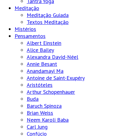
Tantra Yoga
Meditação
Meditação Guiada
Textos Meditação
Mistérios
Pensamentos
Albert Einstein
Alice Bailey
Alexandra David-Néel
Annie Besant
Anandamayi Ma
Antoine de Saint-Exupéry
Aristóteles
Arthur Schopenhauer
Buda
Baruch Spinoza
Brian Weiss
Neem Karoli Baba
Carl Jung
Confúcio