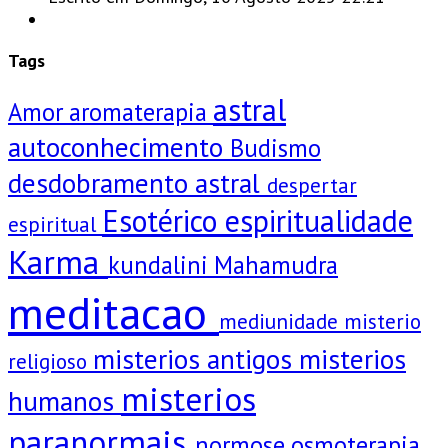
Tags
astral
Amor
aromaterapia
autoconhecimento
Budismo
desdobramento astral
despertar
Esotérico
espiritualidade
espiritual
Karma
kundalini
Mahamudra
meditacao
mediunidade
misterio
misterios antigos
misterios
religioso
misterios
humanos
paranormais
normose
osmoterapia