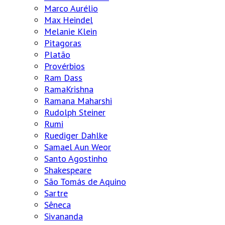
Marco Aurélio
Max Heindel
Melanie Klein
Pitagoras
Platão
Provérbios
Ram Dass
RamaKrishna
Ramana Maharshi
Rudolph Steiner
Rumi
Ruediger Dahlke
Samael Aun Weor
Santo Agostinho
Shakespeare
São Tomás de Aquino
Sartre
Sêneca
Sivananda