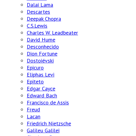
Dalai Lama
Descartes
Deepak Chopra
C.S.Lewis
Charles W. Leadbeater
David Hume
Desconhecido
Dion Fortune
Dostoiévski
Epicuro
Eliphas Levi
Epiteto
Edgar Cayce
Edward Bach
Francisco de Assis
Freud
Lacan
Friedrich Nietzsche
Galileu Galilei