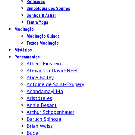
Reflexões
Simbologia dos Sonhos
Sonhos & Astral
Tantra Yoga
Meditação
Meditação Guiada
Textos Meditação
Mistérios
Pensamentos
Albert Einstein
Alexandra David-Néel
Alice Bailey
Antoine de Saint-Exupéry
Anandamayi Ma
Aristóteles
Annie Besant
Arthur Schopenhauer
Baruch Spinoza
Brian Weiss
Buda