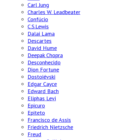
Carl Jung
Charles W. Leadbeater
Confúcio
C.S.Lewis
Dalai Lama
Descartes
David Hume
Deepak Chopra
Desconhecido
Dion Fortune
Dostoiévski
Edgar Cayce
Edward Bach
Eliphas Levi
Epicuro
Epiteto
Francisco de Assis
Friedrich Nietzsche
Freud