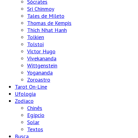
Sócrates
Sri Chinmoy
Tales de Mileto
Thomas de Kempis
Thich Nhat Hanh
Tolkien
Tolstoi
Victor Hugo
Vivekananda
Wittgenstein
Yogananda
Zoroastro
Tarot On-Line
Ufologia
Zodíaco
Chinês
Egípcio
Solar
Textos
Busca