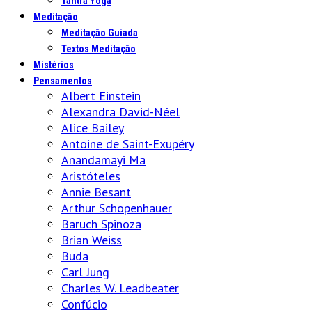
Tantra Yoga
Meditação
Meditação Guiada
Textos Meditação
Mistérios
Pensamentos
Albert Einstein
Alexandra David-Néel
Alice Bailey
Antoine de Saint-Exupéry
Anandamayi Ma
Aristóteles
Annie Besant
Arthur Schopenhauer
Baruch Spinoza
Brian Weiss
Buda
Carl Jung
Charles W. Leadbeater
Confúcio