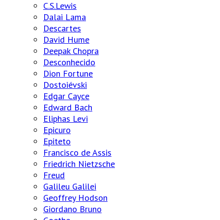
C.S.Lewis
Dalai Lama
Descartes
David Hume
Deepak Chopra
Desconhecido
Dion Fortune
Dostoiévski
Edgar Cayce
Edward Bach
Eliphas Levi
Epicuro
Epiteto
Francisco de Assis
Friedrich Nietzsche
Freud
Galileu Galilei
Geoffrey Hodson
Giordano Bruno