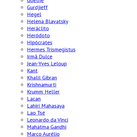
Goethe
Gurdjieff
Hegel
Helena Blavatsky
Heráclito
Heródoto
Hipócrates
Hermes Trismegistus
Irmã Dulce
Jean-Yves Leloup
Kant
Khalil Gibran
Krishnamurti
Krumm Heller
Lacan
Lahiri Mahasaya
Lao Tsé
Leonardo da Vinci
Mahatma Gandhi
Marco Aurélio