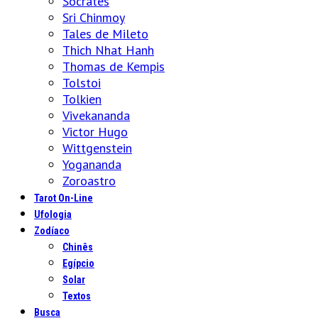
Sócrates
Sri Chinmoy
Tales de Mileto
Thich Nhat Hanh
Thomas de Kempis
Tolstoi
Tolkien
Vivekananda
Victor Hugo
Wittgenstein
Yogananda
Zoroastro
Tarot On-Line
Ufologia
Zodíaco
Chinês
Egípcio
Solar
Textos
Busca