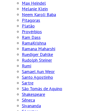
Max Heindel
Melanie Klein
Neem Karoli Baba
Pitagoras
Platão
Provérbios
Ram Dass
RamaKrishna
Ramana Maharshi
Ruediger Dahlke
Rudolph Steiner
Rumi
Samael Aun Weor
Santo Agostinho
Sartre
São Tomás de Aquino
Shakespeare
Sêneca
Sivananda