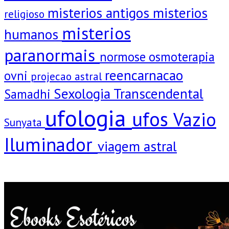
misterios antigos
misterios
religioso
misterios
humanos
paranormais
normose
osmoterapia
reencarnacao
ovni
projecao astral
Sexologia Transcendental
Samadhi
ufologia
ufos
Vazio
Sunyata
Iluminador
viagem astral