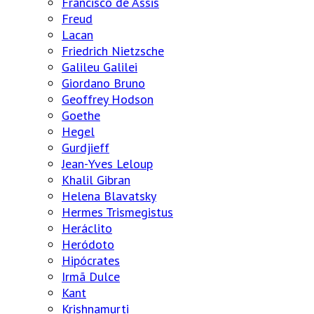
Francisco de Assis
Freud
Lacan
Friedrich Nietzsche
Galileu Galilei
Giordano Bruno
Geoffrey Hodson
Goethe
Hegel
Gurdjieff
Jean-Yves Leloup
Khalil Gibran
Helena Blavatsky
Hermes Trismegistus
Heráclito
Heródoto
Hipócrates
Irmã Dulce
Kant
Krishnamurti