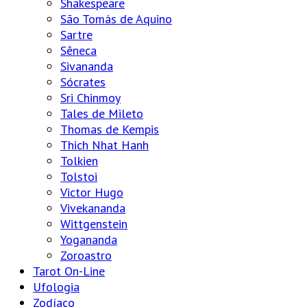
Shakespeare
São Tomás de Aquino
Sartre
Sêneca
Sivananda
Sócrates
Sri Chinmoy
Tales de Mileto
Thomas de Kempis
Thich Nhat Hanh
Tolkien
Tolstoi
Victor Hugo
Vivekananda
Wittgenstein
Yogananda
Zoroastro
Tarot On-Line
Ufologia
Zodíaco