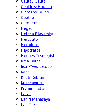
Galileu Galilei
Geoffrey Hodson
Giordano Bruno
Goethe
Gurdjieff
Hegel
Helena Blavatsky
Heráclito
Heródoto
Hipócrates
Hermes Trismegistus
Irmã Dulce
Jean-Yves Leloup
Kant
Khalil Gibran
Krishnamurti
Krumm Heller
Lacan
Lahiri Mahasaya
Lao Tsé