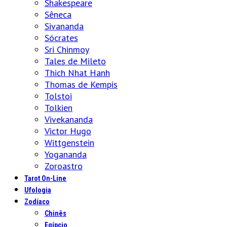
Shakespeare
Sêneca
Sivananda
Sócrates
Sri Chinmoy
Tales de Mileto
Thich Nhat Hanh
Thomas de Kempis
Tolstoi
Tolkien
Vivekananda
Victor Hugo
Wittgenstein
Yogananda
Zoroastro
Tarot On-Line
Ufologia
Zodíaco
Chinês
Egípcio