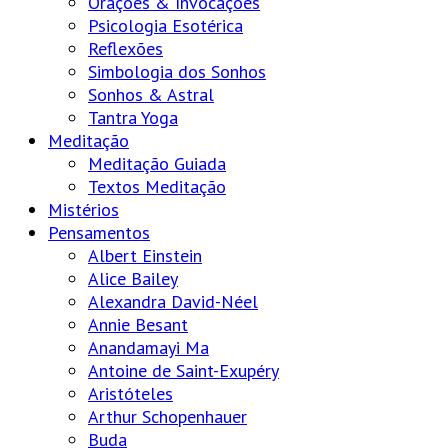
Orações & Invocações
Psicologia Esotérica
Reflexões
Simbologia dos Sonhos
Sonhos & Astral
Tantra Yoga
Meditação
Meditação Guiada
Textos Meditação
Mistérios
Pensamentos
Albert Einstein
Alice Bailey
Alexandra David-Néel
Annie Besant
Anandamayi Ma
Antoine de Saint-Exupéry
Aristóteles
Arthur Schopenhauer
Buda