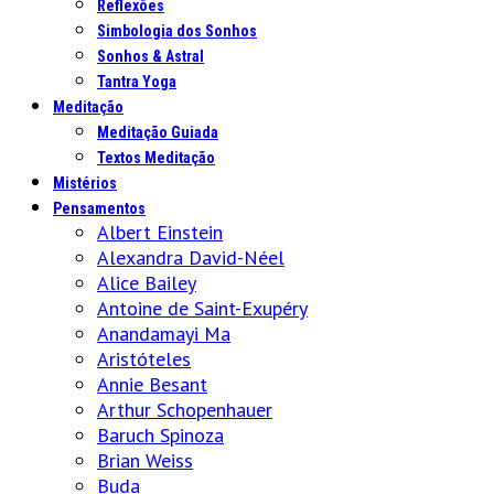
Reflexões
Simbologia dos Sonhos
Sonhos & Astral
Tantra Yoga
Meditação
Meditação Guiada
Textos Meditação
Mistérios
Pensamentos
Albert Einstein
Alexandra David-Néel
Alice Bailey
Antoine de Saint-Exupéry
Anandamayi Ma
Aristóteles
Annie Besant
Arthur Schopenhauer
Baruch Spinoza
Brian Weiss
Buda