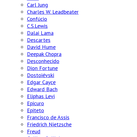
Carl Jung
Charles W. Leadbeater
Confúcio
C.S.Lewis
Dalai Lama
Descartes
David Hume
Deepak Chopra
Desconhecido
Dion Fortune
Dostoiévski
Edgar Cayce
Edward Bach
Eliphas Levi
Epicuro
Epiteto
Francisco de Assis
Friedrich Nietzsche
Freud