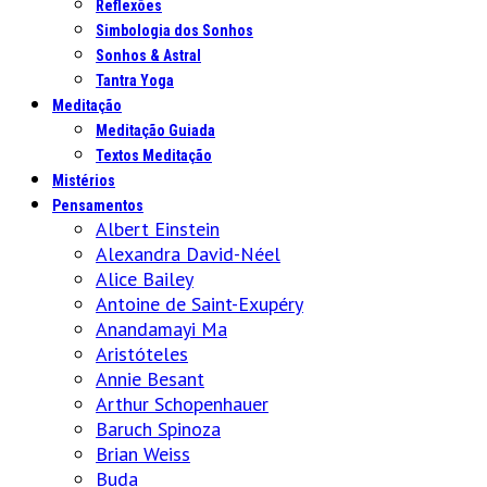
Reflexões
Simbologia dos Sonhos
Sonhos & Astral
Tantra Yoga
Meditação
Meditação Guiada
Textos Meditação
Mistérios
Pensamentos
Albert Einstein
Alexandra David-Néel
Alice Bailey
Antoine de Saint-Exupéry
Anandamayi Ma
Aristóteles
Annie Besant
Arthur Schopenhauer
Baruch Spinoza
Brian Weiss
Buda