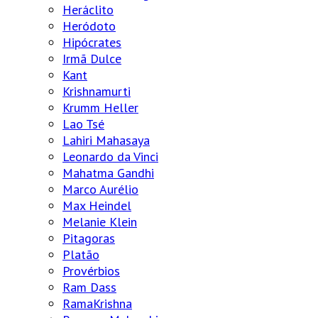
Heráclito
Heródoto
Hipócrates
Irmã Dulce
Kant
Krishnamurti
Krumm Heller
Lao Tsé
Lahiri Mahasaya
Leonardo da Vinci
Mahatma Gandhi
Marco Aurélio
Max Heindel
Melanie Klein
Pitagoras
Platão
Provérbios
Ram Dass
RamaKrishna