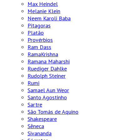
Max Heindel
Melanie Klein
Neem Karoli Baba
Pitagoras
Platão
Provérbios
Ram Dass
RamaKrishna
Ramana Maharshi
Ruediger Dahlke
Rudolph Steiner
Rumi
Samael Aun Weor
Santo Agostinho
Sartre
São Tomás de Aquino
Shakespeare
Sêneca
Sivananda