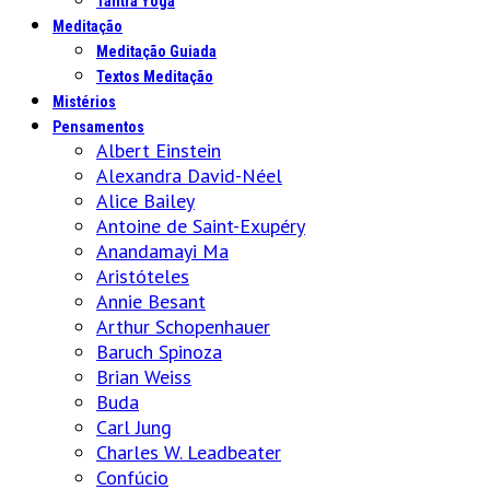
Tantra Yoga
Meditação
Meditação Guiada
Textos Meditação
Mistérios
Pensamentos
Albert Einstein
Alexandra David-Néel
Alice Bailey
Antoine de Saint-Exupéry
Anandamayi Ma
Aristóteles
Annie Besant
Arthur Schopenhauer
Baruch Spinoza
Brian Weiss
Buda
Carl Jung
Charles W. Leadbeater
Confúcio