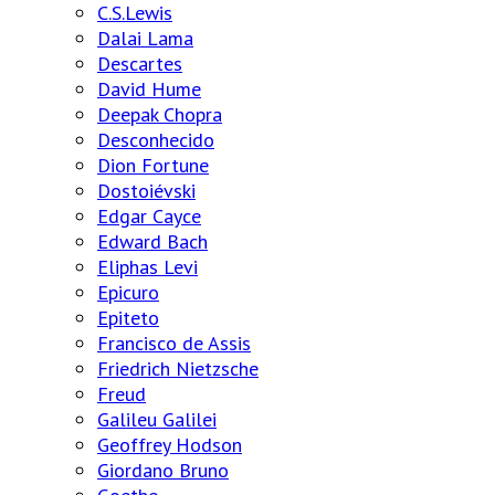
C.S.Lewis
Dalai Lama
Descartes
David Hume
Deepak Chopra
Desconhecido
Dion Fortune
Dostoiévski
Edgar Cayce
Edward Bach
Eliphas Levi
Epicuro
Epiteto
Francisco de Assis
Friedrich Nietzsche
Freud
Galileu Galilei
Geoffrey Hodson
Giordano Bruno