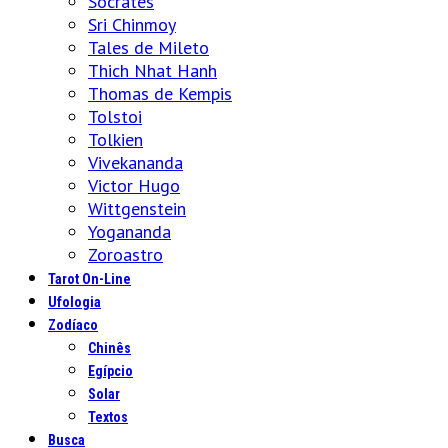
Sócrates
Sri Chinmoy
Tales de Mileto
Thich Nhat Hanh
Thomas de Kempis
Tolstoi
Tolkien
Vivekananda
Victor Hugo
Wittgenstein
Yogananda
Zoroastro
Tarot On-Line
Ufologia
Zodíaco
Chinês
Egípcio
Solar
Textos
Busca