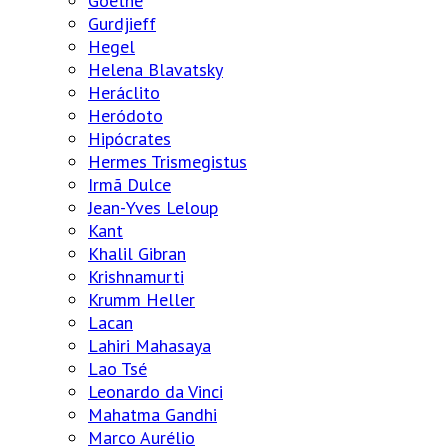
Goethe
Gurdjieff
Hegel
Helena Blavatsky
Heráclito
Heródoto
Hipócrates
Hermes Trismegistus
Irmã Dulce
Jean-Yves Leloup
Kant
Khalil Gibran
Krishnamurti
Krumm Heller
Lacan
Lahiri Mahasaya
Lao Tsé
Leonardo da Vinci
Mahatma Gandhi
Marco Aurélio