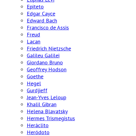
Epiteto
Edgar Cayce
Edward Bach
Francisco de Assis
Freud
Lacan
Friedrich Nietzsche
Galileu Galilei
Giordano Bruno
Geoffrey Hodson
Goethe
Hegel
Gurdjieff
Jean-Yves Leloup
Khalil Gibran
Helena Blavatsky
Hermes Trismegistus
Heráclito
Heródoto