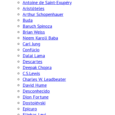
Antoine de Saint-Exupéry
Aristóteles
Arthur Schopenhauer
Buda
Baruch Spinoza
Brian Weiss
Neem Karoli Baba
Carl Jung
Confúcio
Dalai Lama
Descartes
Deepak Chopra
C.S.Lewis
Charles W. Leadbeater
David Hume
Desconhecido
Dion Fortune
Dostoiévski
Epicuro
Eliphas Levi