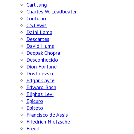
Carl Jung
Charles W. Leadbeater
Confúcio
C.S.Lewis
Dalai Lama
Descartes
David Hume
Deepak Chopra
Desconhecido
Dion Fortune
Dostoiévski
Edgar Cayce
Edward Bach
Eliphas Levi
Epicuro
Epiteto
Francisco de Assis
Friedrich Nietzsche
Freud