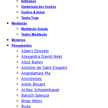
Reflexões
Simbologia dos Sonhos
Sonhos & Astral
Tantra Yoga
Meditação
Meditação Guiada
Textos Meditação
Mistérios
Pensamentos
Albert Einstein
Alexandra David-Néel
Alice Bailey
Antoine de Saint-Exupéry
Anandamayi Ma
Aristóteles
Annie Besant
Arthur Schopenhauer
Baruch Spinoza
Brian Weiss
Buda