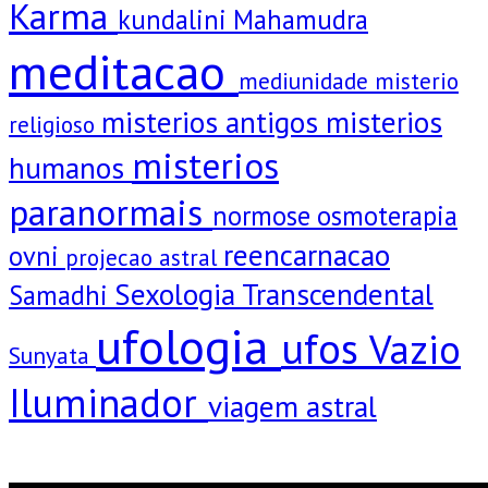
Karma
kundalini
Mahamudra
meditacao
mediunidade
misterio
misterios antigos
misterios
religioso
misterios
humanos
paranormais
normose
osmoterapia
reencarnacao
ovni
projecao astral
Sexologia Transcendental
Samadhi
ufologia
ufos
Vazio
Sunyata
Iluminador
viagem astral