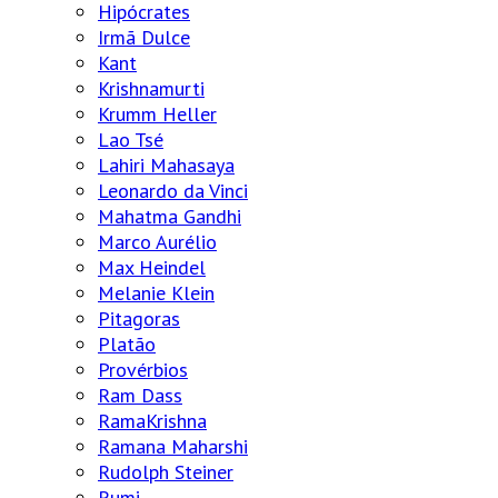
Hipócrates
Irmã Dulce
Kant
Krishnamurti
Krumm Heller
Lao Tsé
Lahiri Mahasaya
Leonardo da Vinci
Mahatma Gandhi
Marco Aurélio
Max Heindel
Melanie Klein
Pitagoras
Platão
Provérbios
Ram Dass
RamaKrishna
Ramana Maharshi
Rudolph Steiner
Rumi