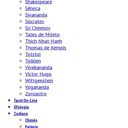
Shakespeare
Sêneca
Sivananda
Sócrates
Sri Chinmoy
Tales de Mileto
Thich Nhat Hanh
Thomas de Kempis
Tolstoi
Tolkien
Vivekananda
Victor Hugo
Wittgenstein
Yogananda
Zoroastro
Tarot On-Line
Ufologia
Zodíaco
Chinês
Egípcio