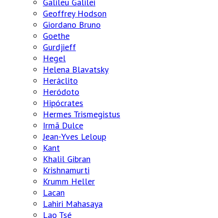
Galileu Galilei
Geoffrey Hodson
Giordano Bruno
Goethe
Gurdjieff
Hegel
Helena Blavatsky
Heráclito
Heródoto
Hipócrates
Hermes Trismegistus
Irmã Dulce
Jean-Yves Leloup
Kant
Khalil Gibran
Krishnamurti
Krumm Heller
Lacan
Lahiri Mahasaya
Lao Tsé