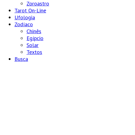
Zoroastro
Tarot On-Line
Ufologia
Zodíaco
Chinês
Egípcio
Solar
Textos
Busca