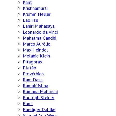
Kant
Krishnamurti
Krumm Heller
Lao Tsé
Lahiri Mahasaya
Leonardo da Vinci
Mahatma Gandhi
Marco Aurélio
Max Heindel
Melanie Klein
Pitagoras
Platão
Provérbios
Ram Dass
RamaKrishna
Ramana Maharshi
Rudolph Steiner
Rumi
Ruediger Dahlke
Samael Aun Weor