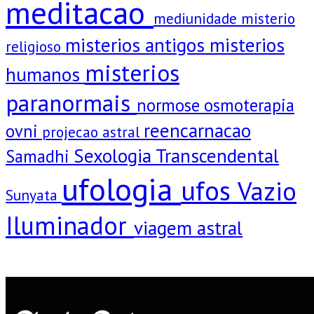
meditacao
mediunidade
misterio
misterios antigos
misterios
religioso
misterios
humanos
paranormais
normose
osmoterapia
reencarnacao
ovni
projecao astral
Sexologia Transcendental
Samadhi
ufologia
ufos
Vazio
Sunyata
Iluminador
viagem astral