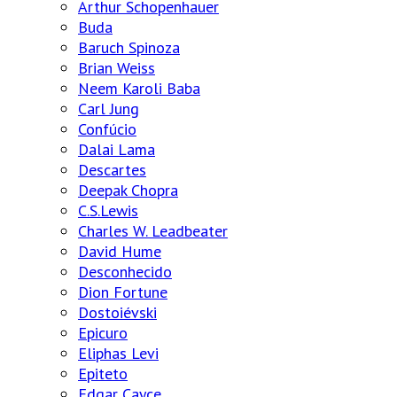
Arthur Schopenhauer
Buda
Baruch Spinoza
Brian Weiss
Neem Karoli Baba
Carl Jung
Confúcio
Dalai Lama
Descartes
Deepak Chopra
C.S.Lewis
Charles W. Leadbeater
David Hume
Desconhecido
Dion Fortune
Dostoiévski
Epicuro
Eliphas Levi
Epiteto
Edgar Cayce