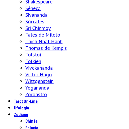
Shakespeare
Sêneca
Sivananda
Sócrates
Sri Chinmoy
Tales de Mileto
Thich Nhat Hanh
Thomas de Kempis
Tolstoi
Tolkien
Vivekananda
Victor Hugo
Wittgenstein
Yogananda
Zoroastro
Tarot On-Line
Ufologia
Zodíaco
Chinês
Egípcio