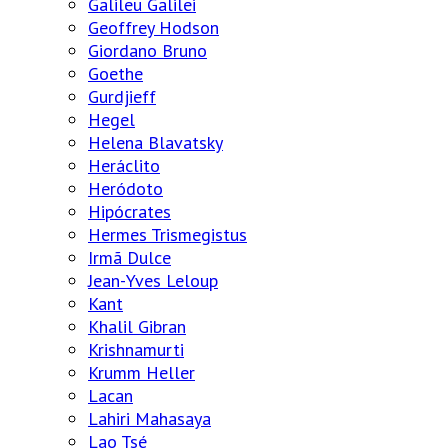
Galileu Galilei
Geoffrey Hodson
Giordano Bruno
Goethe
Gurdjieff
Hegel
Helena Blavatsky
Heráclito
Heródoto
Hipócrates
Hermes Trismegistus
Irmã Dulce
Jean-Yves Leloup
Kant
Khalil Gibran
Krishnamurti
Krumm Heller
Lacan
Lahiri Mahasaya
Lao Tsé