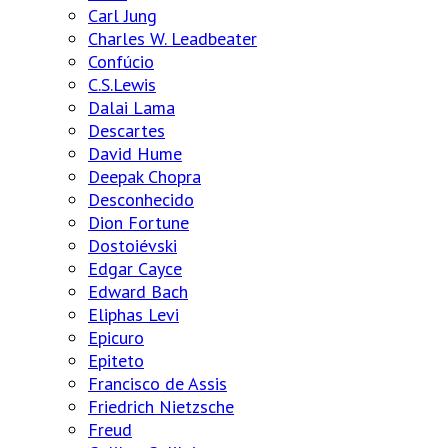
Carl Jung
Charles W. Leadbeater
Confúcio
C.S.Lewis
Dalai Lama
Descartes
David Hume
Deepak Chopra
Desconhecido
Dion Fortune
Dostoiévski
Edgar Cayce
Edward Bach
Eliphas Levi
Epicuro
Epiteto
Francisco de Assis
Friedrich Nietzsche
Freud