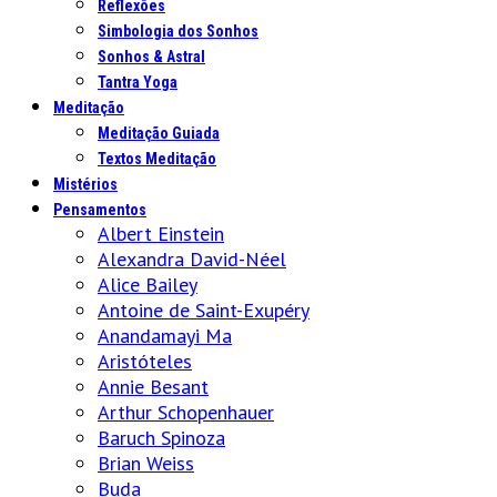
Reflexões
Simbologia dos Sonhos
Sonhos & Astral
Tantra Yoga
Meditação
Meditação Guiada
Textos Meditação
Mistérios
Pensamentos
Albert Einstein
Alexandra David-Néel
Alice Bailey
Antoine de Saint-Exupéry
Anandamayi Ma
Aristóteles
Annie Besant
Arthur Schopenhauer
Baruch Spinoza
Brian Weiss
Buda