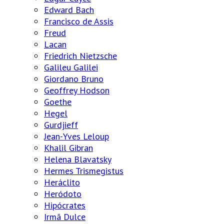
Edward Bach
Francisco de Assis
Freud
Lacan
Friedrich Nietzsche
Galileu Galilei
Giordano Bruno
Geoffrey Hodson
Goethe
Hegel
Gurdjieff
Jean-Yves Leloup
Khalil Gibran
Helena Blavatsky
Hermes Trismegistus
Heráclito
Heródoto
Hipócrates
Irmã Dulce