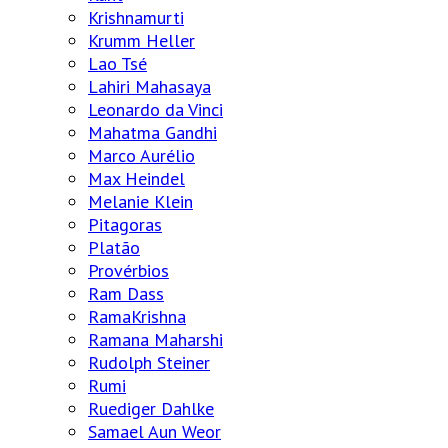
Krishnamurti
Krumm Heller
Lao Tsé
Lahiri Mahasaya
Leonardo da Vinci
Mahatma Gandhi
Marco Aurélio
Max Heindel
Melanie Klein
Pitagoras
Platão
Provérbios
Ram Dass
RamaKrishna
Ramana Maharshi
Rudolph Steiner
Rumi
Ruediger Dahlke
Samael Aun Weor