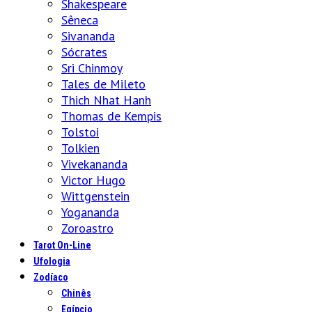
Shakespeare
Sêneca
Sivananda
Sócrates
Sri Chinmoy
Tales de Mileto
Thich Nhat Hanh
Thomas de Kempis
Tolstoi
Tolkien
Vivekananda
Victor Hugo
Wittgenstein
Yogananda
Zoroastro
Tarot On-Line
Ufologia
Zodíaco
Chinês
Egípcio