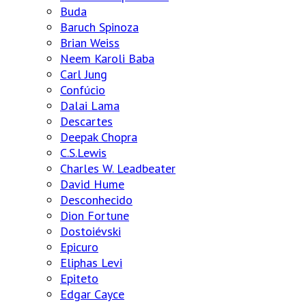
Buda
Baruch Spinoza
Brian Weiss
Neem Karoli Baba
Carl Jung
Confúcio
Dalai Lama
Descartes
Deepak Chopra
C.S.Lewis
Charles W. Leadbeater
David Hume
Desconhecido
Dion Fortune
Dostoiévski
Epicuro
Eliphas Levi
Epiteto
Edgar Cayce