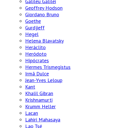
Galileu Galilei
Geoffrey Hodson
Giordano Bruno
Goethe
Gurdjieff
Hegel
Helena Blavatsky
Heráclito
Heródoto
Hipócrates
Hermes Trismegistus
Irmã Dulce
Jean-Yves Leloup
Kant
Khalil Gibran
Krishnamurti
Krumm Heller
Lacan
Lahiri Mahasaya
Lao Tsé