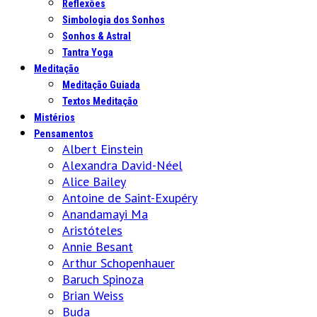
Reflexões
Simbologia dos Sonhos
Sonhos & Astral
Tantra Yoga
Meditação
Meditação Guiada
Textos Meditação
Mistérios
Pensamentos
Albert Einstein
Alexandra David-Néel
Alice Bailey
Antoine de Saint-Exupéry
Anandamayi Ma
Aristóteles
Annie Besant
Arthur Schopenhauer
Baruch Spinoza
Brian Weiss
Buda