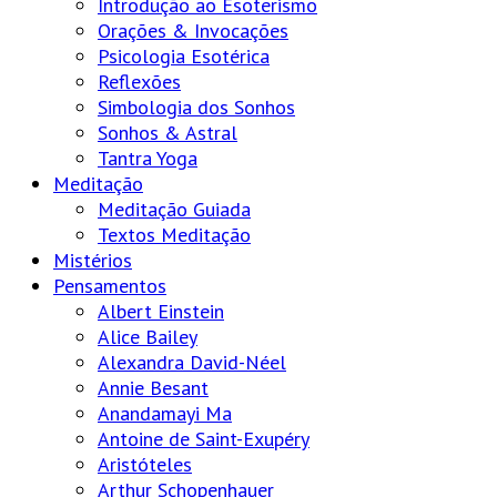
Introdução ao Esoterismo
Orações & Invocações
Psicologia Esotérica
Reflexões
Simbologia dos Sonhos
Sonhos & Astral
Tantra Yoga
Meditação
Meditação Guiada
Textos Meditação
Mistérios
Pensamentos
Albert Einstein
Alice Bailey
Alexandra David-Néel
Annie Besant
Anandamayi Ma
Antoine de Saint-Exupéry
Aristóteles
Arthur Schopenhauer