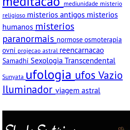
meditacao
mediunidade
misterio
misterios antigos
misterios
religioso
misterios
humanos
paranormais
normose
osmoterapia
reencarnacao
ovni
projecao astral
Sexologia Transcendental
Samadhi
ufologia
ufos
Vazio
Sunyata
Iluminador
viagem astral