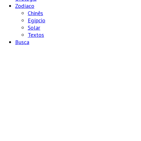
Zodíaco
Chinês
Egípcio
Solar
Textos
Busca