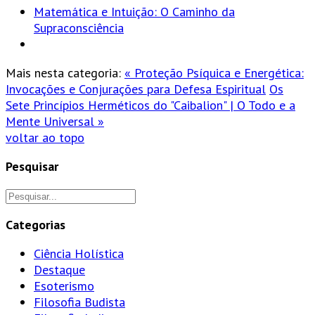
Matemática e Intuição: O Caminho da
Supraconsciência
Mais nesta categoria:
« Proteção Psíquica e Energética:
Invocações e Conjurações para Defesa Espiritual
Os
Sete Princípios Herméticos do "Caibalion" | O Todo e a
Mente Universal »
voltar ao topo
Pesquisar
Categorias
Ciência Holística
Destaque
Esoterismo
Filosofia Budista