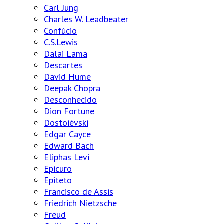
Carl Jung
Charles W. Leadbeater
Confúcio
C.S.Lewis
Dalai Lama
Descartes
David Hume
Deepak Chopra
Desconhecido
Dion Fortune
Dostoiévski
Edgar Cayce
Edward Bach
Eliphas Levi
Epicuro
Epiteto
Francisco de Assis
Friedrich Nietzsche
Freud