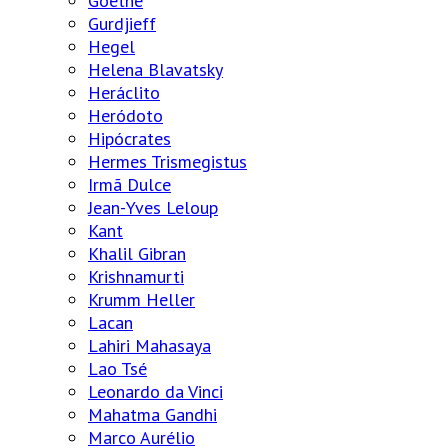
Goethe
Gurdjieff
Hegel
Helena Blavatsky
Heráclito
Heródoto
Hipócrates
Hermes Trismegistus
Irmã Dulce
Jean-Yves Leloup
Kant
Khalil Gibran
Krishnamurti
Krumm Heller
Lacan
Lahiri Mahasaya
Lao Tsé
Leonardo da Vinci
Mahatma Gandhi
Marco Aurélio