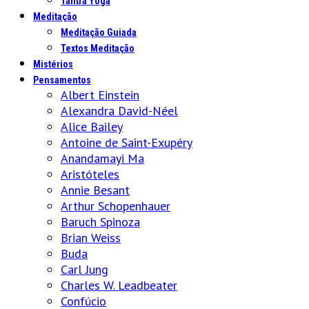
Tantra Yoga
Meditação
Meditação Guiada
Textos Meditação
Mistérios
Pensamentos
Albert Einstein
Alexandra David-Néel
Alice Bailey
Antoine de Saint-Exupéry
Anandamayi Ma
Aristóteles
Annie Besant
Arthur Schopenhauer
Baruch Spinoza
Brian Weiss
Buda
Carl Jung
Charles W. Leadbeater
Confúcio