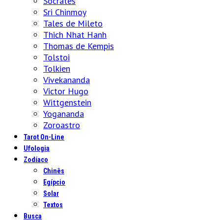
Sócrates
Sri Chinmoy
Tales de Mileto
Thich Nhat Hanh
Thomas de Kempis
Tolstoi
Tolkien
Vivekananda
Victor Hugo
Wittgenstein
Yogananda
Zoroastro
Tarot On-Line
Ufologia
Zodíaco
Chinês
Egípcio
Solar
Textos
Busca