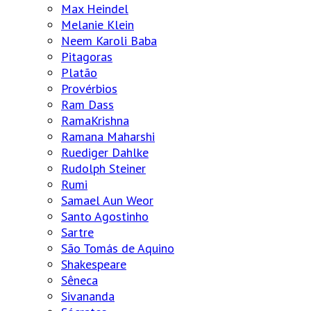
Max Heindel
Melanie Klein
Neem Karoli Baba
Pitagoras
Platão
Provérbios
Ram Dass
RamaKrishna
Ramana Maharshi
Ruediger Dahlke
Rudolph Steiner
Rumi
Samael Aun Weor
Santo Agostinho
Sartre
São Tomás de Aquino
Shakespeare
Sêneca
Sivananda