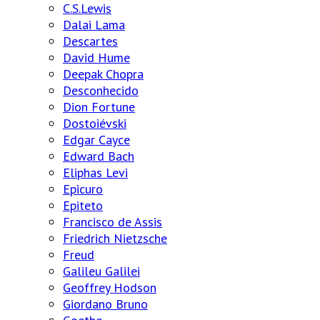
C.S.Lewis
Dalai Lama
Descartes
David Hume
Deepak Chopra
Desconhecido
Dion Fortune
Dostoiévski
Edgar Cayce
Edward Bach
Eliphas Levi
Epicuro
Epiteto
Francisco de Assis
Friedrich Nietzsche
Freud
Galileu Galilei
Geoffrey Hodson
Giordano Bruno