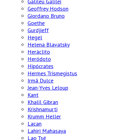
Galileu Galilei
Geoffrey Hodson
Giordano Bruno
Goethe
Gurdjieff
Hegel
Helena Blavatsky
Heráclito
Heródoto
Hipócrates
Hermes Trismegistus
Irmã Dulce
Jean-Yves Leloup
Kant
Khalil Gibran
Krishnamurti
Krumm Heller
Lacan
Lahiri Mahasaya
Lao Tsé