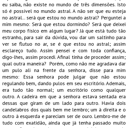
eu saiba, não existe no mundo de três dimensões. Isto
só é possível no mundo astral. A não ser que eu esteja
no astral... será que estou no mundo astral? Perguntei a
mim mesmo: Será que estou dormindo? Será que deixei
meu corpo físico em algum lugar? Já que está tudo tão
estranho, para sair da dúvida, vou dar um saltinho para
ver se flutuo no ar, se é que estou no astral; assim
esclareço tudo. Assim pensei e com toda confiança,
digo-lhes, assim procedi. Afinal tinha de proceder assim;
qual outra maneira? Porém, como não me agradava dar
um pulo ali na frente da senhora, disse para mim
mesmo: Essa senhora pode julgar que não estou
regulando bem, dando pulos em seu escritório. Ademais,
era tudo tão normal; um escritório como qualquer
outro. A cadeira em que a senhora estava sentada era
dessas que giram de um lado para outro. Havia dois
candelabros dos quais bem me lembro; um à direita e o
outro à esquerda e pareciam ser de ouro. Lembro-me de
tudo com exatidão, ainda que já tenha passado muito