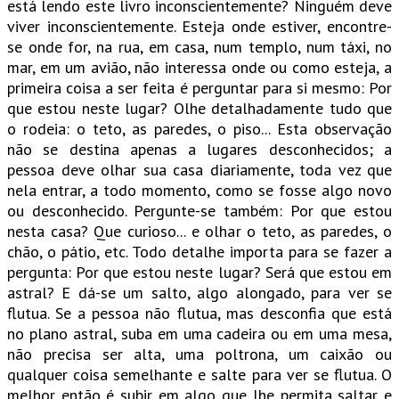
está lendo este livro inconscientemente? Ninguém deve
viver inconscientemente. Esteja onde estiver, encontre-
se onde for, na rua, em casa, num templo, num táxi, no
mar, em um avião, não interessa onde ou como esteja, a
primeira coisa a ser feita é perguntar para si mesmo: Por
que estou neste lugar? Olhe detalhadamente tudo que
o rodeia: o teto, as paredes, o piso... Esta observação
não se destina apenas a lugares desconhecidos; a
pessoa deve olhar sua casa diariamente, toda vez que
nela entrar, a todo momento, como se fosse algo novo
ou desconhecido. Pergunte-se também: Por que estou
nesta casa? Que curioso... e olhar o teto, as paredes, o
chão, o pátio, etc. Todo detalhe importa para se fazer a
pergunta: Por que estou neste lugar? Será que estou em
astral? E dá-se um salto, algo alongado, para ver se
flutua. Se a pessoa não flutua, mas desconfia que está
no plano astral, suba em uma cadeira ou em uma mesa,
não precisa ser alta, uma poltrona, um caixão ou
qualquer coisa semelhante e salte para ver se flutua. O
melhor então é subir em algo que lhe permita saltar e