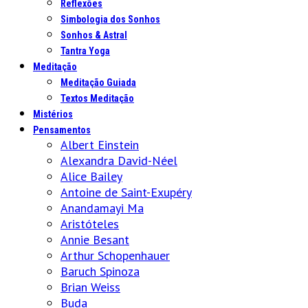
Reflexões
Simbologia dos Sonhos
Sonhos & Astral
Tantra Yoga
Meditação
Meditação Guiada
Textos Meditação
Mistérios
Pensamentos
Albert Einstein
Alexandra David-Néel
Alice Bailey
Antoine de Saint-Exupéry
Anandamayi Ma
Aristóteles
Annie Besant
Arthur Schopenhauer
Baruch Spinoza
Brian Weiss
Buda