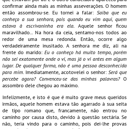
confirmar ainda mais as minhas asseverações. O homem
então assombrou-se. Eu tornei a falar:
Saiba que eu
conheço a sua senhora, pois quando eu vim aqui, quem
estava à escrivaninha era ela.
Aquele senhor ficou
maravilhado... Na hora da ceia, sentamo-nos todos ao
redor de uma mesa redonda. Então, ocorre algo
verdadeiramente inusitado. A senhora me diz, ali na
frente do marido:
Eu o conheço há muito tempo, porém
não sei exatamente onde o vi, mas já o vi antes em algum
lugar
.
De qualquer forma, não é uma pessoa desconhecida
para mim
. Imediatamente, acotovelei o senhor:
Será que
percebe agora? Convenceu-se das minhas palavras?
O
assombro dele chegou ao máximo.
Infelizmente, e isto é que é muito grave meus queridos
irmãos, aquele homem estava tão agarrado à sua seita
de tipo romano que, francamente, não entrou no
caminho por causa disto, devido à questão sectária. Se
não, teria vindo para o caminho, pois dei-lhe provas