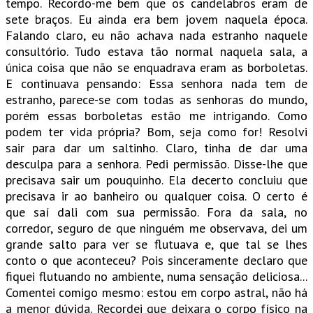
tempo. Recordo-me bem que os candelabros eram de
sete braços. Eu ainda era bem jovem naquela época.
Falando claro, eu não achava nada estranho naquele
consultório. Tudo estava tão normal naquela sala, a
única coisa que não se enquadrava eram as borboletas.
E continuava pensando: Essa senhora nada tem de
estranho, parece-se com todas as senhoras do mundo,
porém essas borboletas estão me intrigando. Como
podem ter vida própria? Bom, seja como for! Resolvi
sair para dar um saltinho. Claro, tinha de dar uma
desculpa para a senhora. Pedi permissão. Disse-lhe que
precisava sair um pouquinho. Ela decerto concluiu que
precisava ir ao banheiro ou qualquer coisa. O certo é
que saí dali com sua permissão. Fora da sala, no
corredor, seguro de que ninguém me observava, dei um
grande salto para ver se flutuava e, que tal se lhes
conto o que aconteceu? Pois sinceramente declaro que
fiquei flutuando no ambiente, numa sensação deliciosa...
Comentei comigo mesmo: estou em corpo astral, não há
a menor dúvida. Recordei que deixara o corpo físico na