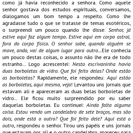
como já havia reconhecido a senhora. Como aquele
senhor gostava dos estudos espirituais, conversamos,
dialogamos um bom tempo a respeito. Como lhe
agradasse tudo o que se tratasse de temas esotéricos,
o surpreendi um pouco quando lhe disse:
Senhor, já
estive aqui faz algum tempo. Estive aqui em corpo astral,
fora do corpo físico. O senhor sabe, quando alguém se
move, anda, vai de algum lugar para outro...
Ele conhecia
um pouco destas coisas, o assunto não lhe era de todo
estranho... Logo acrescentei:
Nesta escrivaninha havia
duas borboletas de vidro. Que foi feito delas? Onde estão
as borboletas?
Rapidamente, ele respondeu:
Aqui estão
as borboletas, aqui mesmo, veja
! Levantou uns jornais que
estavam ali e apareceram as duas belas borboletas de
vidro... Ele ficou muito surpreendido por eu saber
daquelas borboletas. Eu continuei:
Ainda falta alguma
coisa. Estou vendo um candelabro de sete braços, mas são
dois, onde está o outro? Que foi feito dele?
Aqui está o
outro
, respondeu o senhor. Tirou uns papéis e uns jornais
que estavam por ali e o outro candelabro apareceu para