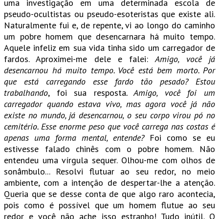
uma investigação em uma determinada escola de
pseudo-ocultistas ou pseudo-esoteristas que existe ali.
Naturalmente fui e, de repente, vi ao longo do caminho
um pobre homem que desencarnara há muito tempo.
Aquele infeliz em sua vida tinha sido um carregador de
fardos. Aproximei-me dele e falei:
Amigo, você já
desencarnou há muito tempo. Você está bem morto. Por
que está carregando esse fardo tão pesado?
Estou
trabalhando
, foi sua resposta
. Amigo, você foi um
carregador quando estava vivo, mas agora você já não
existe no mundo, já desencarnou, o seu corpo virou pó no
cemitério. Esse enorme peso que você carrega nas costas é
apenas uma forma mental, entende?
Foi como se eu
estivesse falado chinês com o pobre homem. Não
entendeu uma vírgula sequer. Olhou-me com olhos de
sonâmbulo... Resolvi flutuar ao seu redor, no meio
ambiente, com a intenção de despertar-lhe a atenção.
Queria que se desse conta de que algo raro acontecia,
pois como é possível que um homem flutue ao seu
redor e você não ache isso estranho! Tudo inútil. O