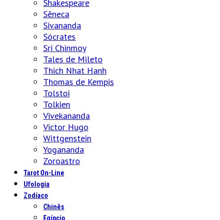
Shakespeare
Sêneca
Sivananda
Sócrates
Sri Chinmoy
Tales de Mileto
Thich Nhat Hanh
Thomas de Kempis
Tolstoi
Tolkien
Vivekananda
Victor Hugo
Wittgenstein
Yogananda
Zoroastro
Tarot On-Line
Ufologia
Zodíaco
Chinês
Egípcio