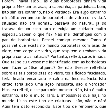
Porém... havia algo... as duas borboletas tinham vida
própria. Mexiam as asas, a cabecinha, as patinhas... bom,
isto sim era estranho, não é verdade? Era algo estranho
e insólito ver um par de borboletas de vidro com vida. A
situação não era normal, passava do natural, já se
tratava de um caso raro e exigia um cuidado muito
especial. Sabem o que fiz? Não me identifiquei com o
par de borboletas. Pensei comigo mesmo: Como é
possível que exista no mundo borboletas com asas de
vidro, com corpo de vidro, que respirem e tenham vida
própria como as naturais? Portanto, refleti, caros irmãos.
Que tal se eu tivesse me identificado com as borboletas
sem fazer análise alguma? Se não tivesse refletido
sobre as tais borboletas de vidro, teria ficado fascinado,
teria ficado encantado e cairia na inconsciência. Isto
então teria sido uma ação insensata, não é verdade?
Mas, eu refleti, disse para mim mesmo: Não, isto é muito
estranho, isto é muito raro. É impossível que haja no
mundo físico este tipo de criaturas... não, não e não!
Aqui tem gato escondido! Este tipo de fenômeno, que