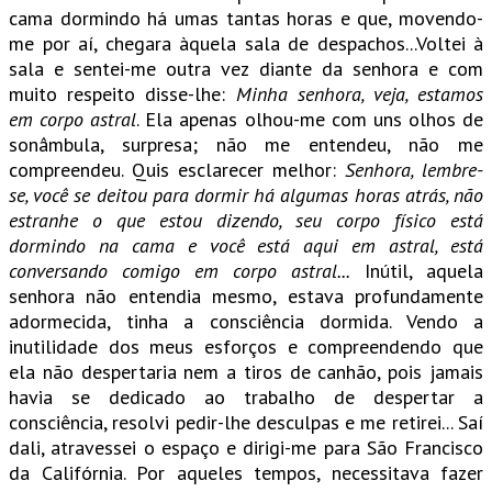
cama dormindo há umas tantas horas e que, movendo-
me por aí, chegara àquela sala de despachos...Voltei à
sala e sentei-me outra vez diante da senhora e com
muito respeito disse-lhe:
Minha senhora, veja, estamos
em corpo astral
. Ela apenas olhou-me com uns olhos de
sonâmbula, surpresa; não me entendeu, não me
compreendeu. Quis esclarecer melhor:
Senhora, lembre-
se, você se deitou para dormir há algumas horas atrás, não
estranhe o que estou dizendo, seu corpo físico está
dormindo na cama e você está aqui em astral, está
conversando comigo em corpo astral...
Inútil, aquela
senhora não entendia mesmo, estava profundamente
adormecida, tinha a consciência dormida. Vendo a
inutilidade dos meus esforços e compreendendo que
ela não despertaria nem a tiros de canhão, pois jamais
havia se dedicado ao trabalho de despertar a
consciência, resolvi pedir-lhe desculpas e me retirei... Saí
dali, atravessei o espaço e dirigi-me para São Francisco
da Califórnia. Por aqueles tempos, necessitava fazer