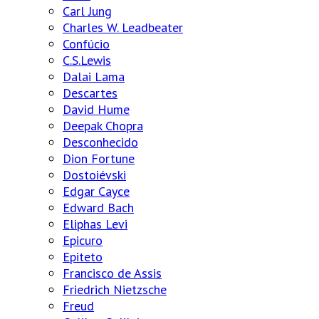
Carl Jung
Charles W. Leadbeater
Confúcio
C.S.Lewis
Dalai Lama
Descartes
David Hume
Deepak Chopra
Desconhecido
Dion Fortune
Dostoiévski
Edgar Cayce
Edward Bach
Eliphas Levi
Epicuro
Epiteto
Francisco de Assis
Friedrich Nietzsche
Freud