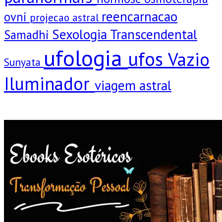
reencarnacao
ovni
projecao astral
Sexologia Transcendental
Samadhi
ufologia
ufos
Vazio
Sunyata
Iluminador
viagem astral