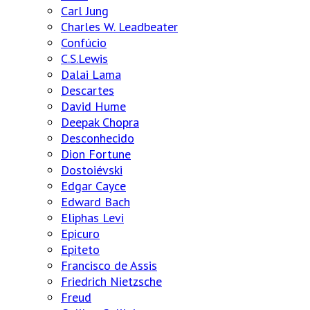
Carl Jung
Charles W. Leadbeater
Confúcio
C.S.Lewis
Dalai Lama
Descartes
David Hume
Deepak Chopra
Desconhecido
Dion Fortune
Dostoiévski
Edgar Cayce
Edward Bach
Eliphas Levi
Epicuro
Epiteto
Francisco de Assis
Friedrich Nietzsche
Freud