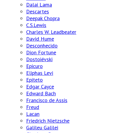
Dalai Lama
Descartes
Deepak Chopra
C.S.Lewis
Charles W. Leadbeater
David Hume
Desconhecido
Dion Fortune
Dostoiévski
Epicuro
Eliphas Levi
Epiteto
Edgar Cayce
Edward Bach
Francisco de Assis
Freud
Lacan
Friedrich Nietzsche
Galileu Galilei