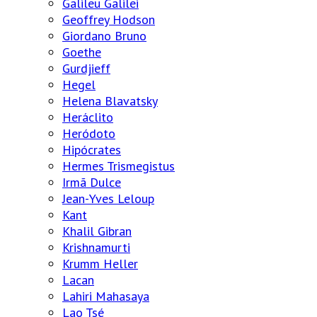
Galileu Galilei
Geoffrey Hodson
Giordano Bruno
Goethe
Gurdjieff
Hegel
Helena Blavatsky
Heráclito
Heródoto
Hipócrates
Hermes Trismegistus
Irmã Dulce
Jean-Yves Leloup
Kant
Khalil Gibran
Krishnamurti
Krumm Heller
Lacan
Lahiri Mahasaya
Lao Tsé