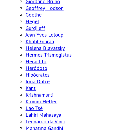
Giordano Bruno
Geoffrey Hodson
Goethe
Hegel
Gurdjieff
Jean-Yves Leloup
Khalil Gibran
Helena Blavatsky
Hermes Trismegistus
Heráclito
Heródoto
Hipócrates
Irmã Dulce
Kant
Krishnamurti
Krumm Heller
Lao Tsé
Lahiri Mahasaya
Leonardo da Vinci
Mahatma Gandhi