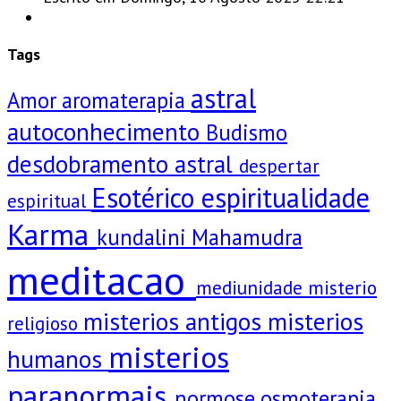
Tags
astral
Amor
aromaterapia
autoconhecimento
Budismo
desdobramento astral
despertar
Esotérico
espiritualidade
espiritual
Karma
kundalini
Mahamudra
meditacao
mediunidade
misterio
misterios antigos
misterios
religioso
misterios
humanos
paranormais
normose
osmoterapia