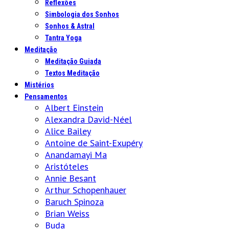
Reflexões
Simbologia dos Sonhos
Sonhos & Astral
Tantra Yoga
Meditação
Meditação Guiada
Textos Meditação
Mistérios
Pensamentos
Albert Einstein
Alexandra David-Néel
Alice Bailey
Antoine de Saint-Exupéry
Anandamayi Ma
Aristóteles
Annie Besant
Arthur Schopenhauer
Baruch Spinoza
Brian Weiss
Buda