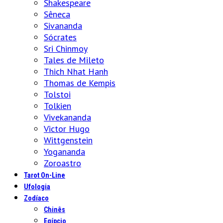
Shakespeare
Sêneca
Sivananda
Sócrates
Sri Chinmoy
Tales de Mileto
Thich Nhat Hanh
Thomas de Kempis
Tolstoi
Tolkien
Vivekananda
Victor Hugo
Wittgenstein
Yogananda
Zoroastro
Tarot On-Line
Ufologia
Zodíaco
Chinês
Egípcio