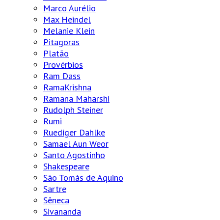
Marco Aurélio
Max Heindel
Melanie Klein
Pitagoras
Platão
Provérbios
Ram Dass
RamaKrishna
Ramana Maharshi
Rudolph Steiner
Rumi
Ruediger Dahlke
Samael Aun Weor
Santo Agostinho
Shakespeare
São Tomás de Aquino
Sartre
Sêneca
Sivananda