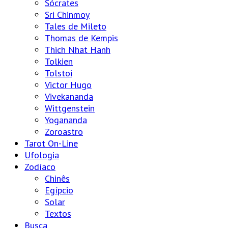
Sócrates
Sri Chinmoy
Tales de Mileto
Thomas de Kempis
Thich Nhat Hanh
Tolkien
Tolstoi
Victor Hugo
Vivekananda
Wittgenstein
Yogananda
Zoroastro
Tarot On-Line
Ufologia
Zodíaco
Chinês
Egípcio
Solar
Textos
Busca