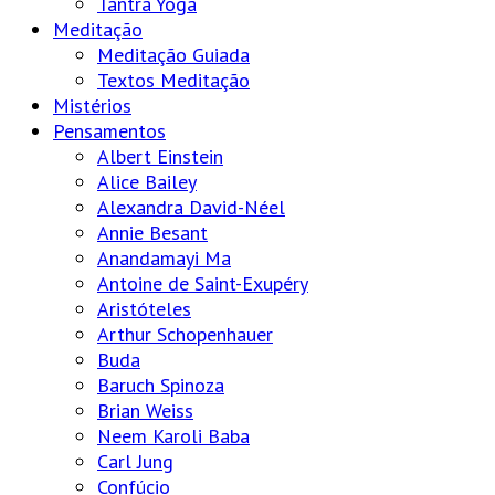
Tantra Yoga
Meditação
Meditação Guiada
Textos Meditação
Mistérios
Pensamentos
Albert Einstein
Alice Bailey
Alexandra David-Néel
Annie Besant
Anandamayi Ma
Antoine de Saint-Exupéry
Aristóteles
Arthur Schopenhauer
Buda
Baruch Spinoza
Brian Weiss
Neem Karoli Baba
Carl Jung
Confúcio